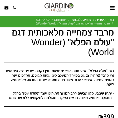
בית
קטגוריות
צמחיה מלאכותית
BOTANICA™ Collection
מרבד צמחייה מלאכותית דגם "עולם הפלא" (Wonder World)
מרבד צמחייה מלאכותית דגם
"עולם הפלא" (Wonder
World)
דגם "עולם הפלא" מציע חוויה ויזואלית יוצאת דופן בקטגוריית צמחיה סינטטית.
זהו מרבד צמחיה צבעוני במיוחד המשלב סוגי עלווה מגוונים, המדמים גינה
בוטנית עשירה. אידיאלי עבור עיצוב פנים נועז או שדרוג המראה של צמחיה
- תחזוקה: צמחיה שאינה דורשת השקיה, מושלמת למיקומים ללא אור שמש.
₪
399